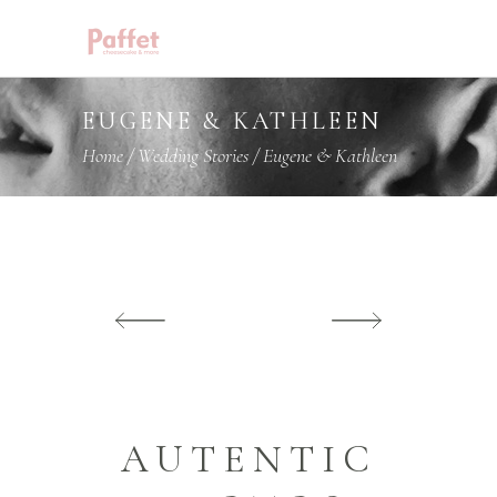
EUGENE & KATHLEEN
Home
/
Wedding Stories
/
Eugene & Kathleen
AUTENTIC