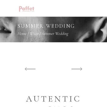
SUMMER WEDDING
Home
/
White
/
Summer Wedding
AUTENTIC